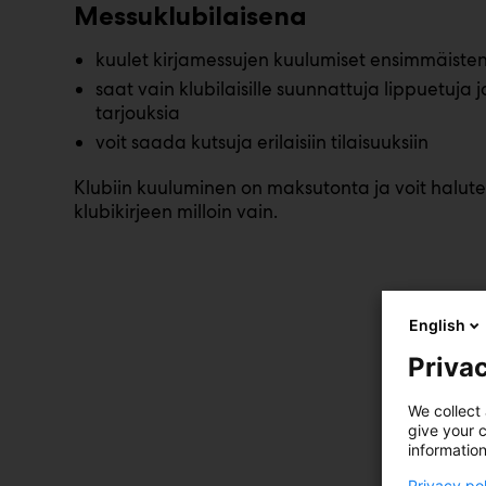
Messuklubilaisena
kuulet kirjamessujen kuulumiset ensimmäisten
saat vain klubilaisille suunnattuja lippuetuja j
tarjouksia
voit saada kutsuja erilaisiin tilaisuuksiin
Klubiin kuuluminen on maksutonta ja voit halute
klubikirjeen milloin vain.
English
Privac
We collect 
give your c
information
Privacy po