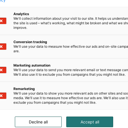
Haluan liittyä seur
Analytics
Arctic Lights Comic
We'll collect information about your visit to our site. It helps us underst
Auto & Mobility
the site is used – what's working, what might be broken and what we sh
improve.
Golfmessut
Habitare
Conversion tracking
We'll use your data to measure how effective our ads and on-site camp
Helsingin Kirjames
are.
I love me
Marketing automation
Kevätmessut
We'll use your data to send you more relevant email or text message ca
Lapsimessut
We'll also use it to exclude you from campaigns that you might not like.
Lemmikkimessut
Remarketing
Matka
We'll use your data to show you more relevant ads on other sites and soc
media. We'll use it to measure how effective our ads are. We'll also use it
MP-Moottoripyörä
exclude you from campaigns that you might not like.
Ruokamessut
Vene Båt
Decline all
Accept all