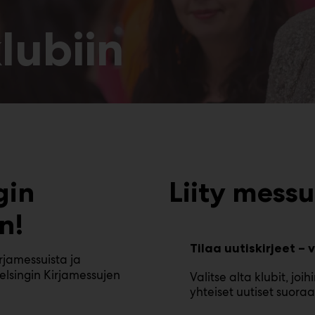
lubiin
gin
Liity messu
n!
Tilaa uutiskirjeet – v
rjamessuista ja
Helsingin Kirjamessujen
Valitse alta klubit, joi
yhteiset uutiset suoraa