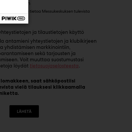
-uutiskirjeen
a ajankohtaista tietoa Messukeskuksen tulevista
 eduista.
hteystietojen ja tilaustietojen käyttö
la antamieni yhteystietojen ja klubikirjeen
 ja yhdistämisen markkinointiin,
arantamiseen sekä tarjousten ja
iseen. Voit muuttaa suostumustasi
tietoja löydät
tietosuojaselosteesta
.
 lomakkeen, saat sähköpostiisi
hvista vielä tilauksesi klikkaamalla
niketta.
LÄHETÄ