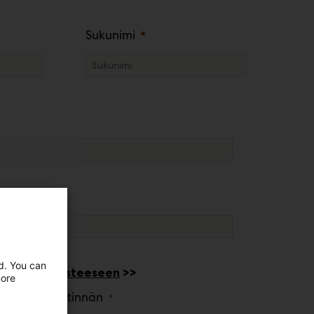
Sukunimi
ed. You can
tosuojaselosteeseen
>>
more
kuksen viestinnän