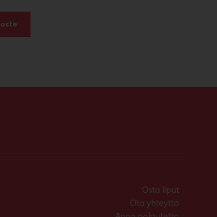
loste
Osta liput
Ota yhteyttä
Anna palautetta