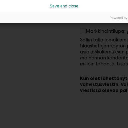
Tilaan Messukeskus
Save and close
Noin neljä kertaa vuodess
tapahtumista, uutisista ja
Powered by
Markkinointilupa: y
Sallin tällä lomakkeel
tilaustietojen käytön
asiakaskokemuksen p
mainonnan kohdentam
milloin tahansa. Lisä
Kun olet lähettänyt
vahvistusviestin. Va
viestissä olevaa pai