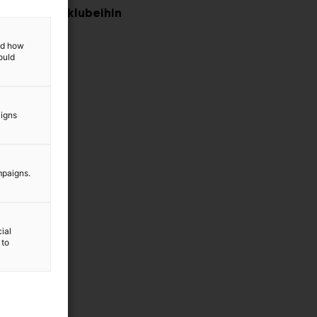
aaviin messuklubeihin
 Con
and how
ould
aigns
sut
mpaigns.
ial
 to
messut