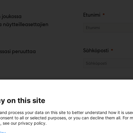
Etunimi
 joukossa
a näytteilleasettajien
Sähköposti
ssasi peruuttaa
Puhelinnumero
y on this site
and process your data on this site to better understand how it is us
Olen tutustunut
tie
onsent to all or selected purposes, or you can decline them all. For 
, see our privacy policy.
Hyväksyn Messukes
licy