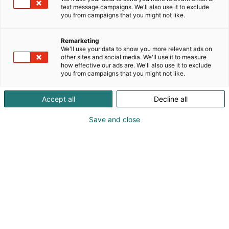
arki ja mieli vaikuttavat toisiinsa. Kirja rohkaisee
text message campaigns. We'll also use it to exclude
kuuntelemaan itseä, harjoittelemaan kestävällä
you from campaigns that you might not like.
tavalla ja löytämään juoksusta voimaa myös
kuorman, stressin ja elämänvaiheiden käsittelyyn.
Remarketing
We'll use your data to show you more relevant ads on
other sites and social media. We'll use it to measure
how effective our ads are. We'll also use it to exclude
you from campaigns that you might not like.
Accept all
Decline all
Save and close