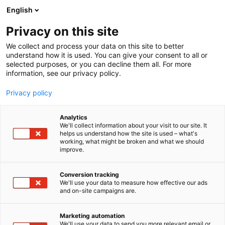
Siirry
English
sisältöön
Privacy on this site
We collect and process your data on this site to better
understand how it is used. You can give your consent to all or
selected purposes, or you can decline them all. For more
information, see our privacy policy.
Privacy policy
Analytics
Juoksukirja
We'll collect information about your visit to our site. It
helps us understand how the site is used – what's
working, what might be broken and what we should
7k136
Osasto:
improve.
Juoksukirja on moderni opas ja päiväkirja
Conversion tracking
We'll use your data to measure how effective our ads
tavoitteelliseen juoksuharjoitteluun ja mielen
and on-site campaigns are.
hyvinvointiin. Se auttaa juoksijaa asettamaan omia
tavoitteita, seuraamaan kehitystä ja
Marketing automation
ymmärtämään, miten harjoittelu, palautuminen,
We'll use your data to send you more relevant email or