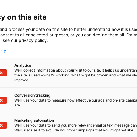
 psykoterapiapalveluja, työnohjausta ja koulutusta sosia
isille. Suhteessa oy järjestää vuosittain kaksipäiväisen 
 Elävät Kuvat. Pienkustantajana Suhteessa Oy kustantaa k
y on this site
ja kuolemasta, surusta, psykoterapiasta ja elokuvista.
and process your data on this site to better understand how it is us
onsent to all or selected purposes, or you can decline them all. For 
, see our privacy policy.
licy
Analytics
We'll collect information about your visit to our site. It helps us underst
the site is used – what's working, what might be broken and what we sh
improve.
Conversion tracking
We'll use your data to measure how effective our ads and on-site camp
are.
Marketing automation
We'll use your data to send you more relevant email or text message ca
We'll also use it to exclude you from campaigns that you might not like.