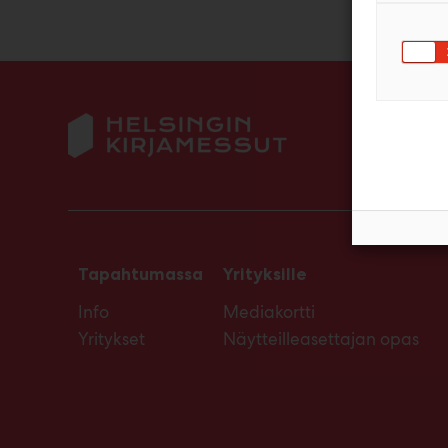
Tapahtumassa
Yrityksille
Info
Mediakortti
Yritykset
Näytteilleasettajan opas