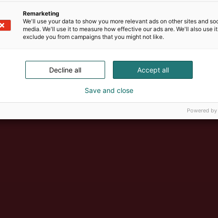
Remarketing
We'll use your data to show you more relevant ads on other sites and soc
media. We'll use it to measure how effective our ads are. We'll also use it
exclude you from campaigns that you might not like.
Decline all
Accept all
Save and close
Powered by