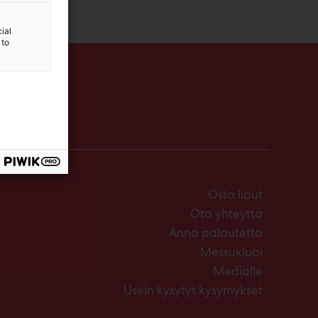
ial
 to
Osta liput
Ota yhteyttä
Anna palautetta
Messuklubi
Medialle
Usein kysytyt kysymykset